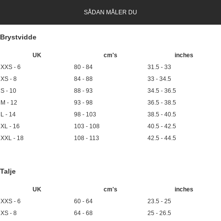
SÅDAN MÅLER DU
Brystvidde
UK
cm's
inches
XXS - 6
80 - 84
31.5 - 33
XS - 8
84 - 88
33 - 34.5
S - 10
88 - 93
34.5 - 36.5
M - 12
93 - 98
36.5 - 38.5
L - 14
98 - 103
38.5 - 40.5
XL - 16
103 - 108
40.5 - 42.5
XXL - 18
108 - 113
42.5 - 44.5
Talje
UK
cm's
inches
XXS - 6
60 - 64
23.5 - 25
XS - 8
64 - 68
25 - 26.5