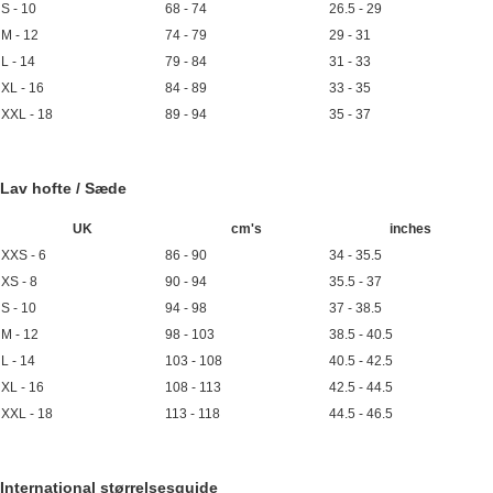
S - 10
68 - 74
26.5 - 29
M - 12
74 - 79
29 - 31
L - 14
79 - 84
31 - 33
XL - 16
84 - 89
33 - 35
XXL - 18
89 - 94
35 - 37
Lav hofte / Sæde
UK
cm's
inches
XXS - 6
86 - 90
34 - 35.5
XS - 8
90 - 94
35.5 - 37
S - 10
94 - 98
37 - 38.5
M - 12
98 - 103
38.5 - 40.5
L - 14
103 - 108
40.5 - 42.5
XL - 16
108 - 113
42.5 - 44.5
XXL - 18
113 - 118
44.5 - 46.5
International størrelsesguide