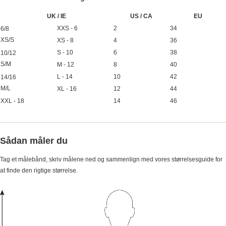
UK / IE
US / CA
EU
XXS - 6
2
34
6/8
XS/S
XS - 8
4
36
S - 10
6
38
10/12
S/M
M - 12
8
40
L - 14
10
42
14/16
M/L
XL - 16
12
44
XXL - 18
14
46
Sådan måler du
Tag et målebånd, skriv målene ned og sammenlign med vores størrelsesguide for
at finde den rigtige størrelse.