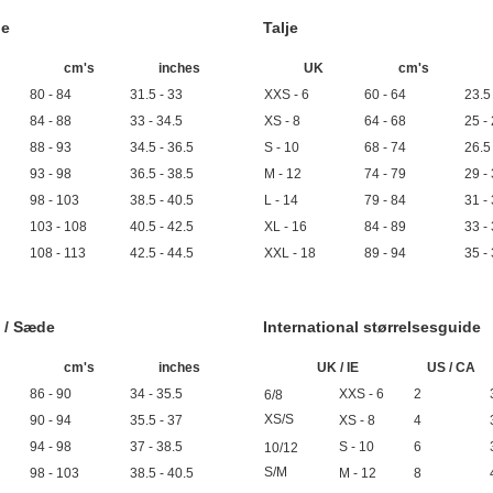
de
Talje
cm's
inches
UK
cm's
80 - 84
31.5 - 33
XXS - 6
60 - 64
23.5
84 - 88
33 - 34.5
XS - 8
64 - 68
25 -
88 - 93
34.5 - 36.5
S - 10
68 - 74
26.5
93 - 98
36.5 - 38.5
M - 12
74 - 79
29 -
98 - 103
38.5 - 40.5
L - 14
79 - 84
31 -
103 - 108
40.5 - 42.5
XL - 16
84 - 89
33 -
108 - 113
42.5 - 44.5
XXL - 18
89 - 94
35 -
 / Sæde
International størrelsesguide
cm's
inches
UK / IE
US / CA
86 - 90
34 - 35.5
XXS - 6
2
6/8
XS/S
90 - 94
35.5 - 37
XS - 8
4
94 - 98
37 - 38.5
S - 10
6
10/12
S/M
98 - 103
38.5 - 40.5
M - 12
8