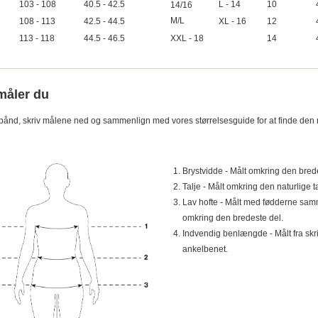
103 - 108
40.5 - 42.5
L - 14
10
14/16
M/L
108 - 113
42.5 - 44.5
XL - 16
12
113 - 118
44.5 - 46.5
XXL - 18
14
måler du
bånd, skriv målene ned og sammenlign med vores størrelsesguide for at finde den r
Brystvidde - Målt omkring den bred
Talje - Målt omkring den naturlige ta
Lav hofte - Målt med fødderne sa
omkring den bredeste del.
Indvendig benlængde - Målt fra skrid
ankelbenet.