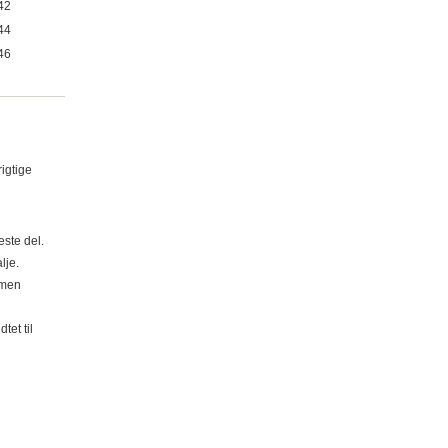
42
44
46
igtige
este del.
lje.
mmen
tet til