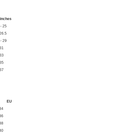
inches
 - 25
 26.5
 - 29
 31
 33
 35
 37
EU
34
36
38
40