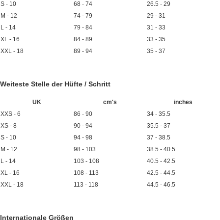
S - 10
68 - 74
26.5 - 29
M - 12
74 - 79
29 - 31
L - 14
79 - 84
31 - 33
XL - 16
84 - 89
33 - 35
XXL - 18
89 - 94
35 - 37
Weiteste Stelle der Hüfte / Schritt
UK
cm's
inches
XXS - 6
86 - 90
34 - 35.5
XS - 8
90 - 94
35.5 - 37
S - 10
94 - 98
37 - 38.5
M - 12
98 - 103
38.5 - 40.5
L - 14
103 - 108
40.5 - 42.5
XL - 16
108 - 113
42.5 - 44.5
XXL - 18
113 - 118
44.5 - 46.5
Internationale Größen