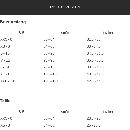
RICHTIG MESSEN
Brustumfang
UK
cm's
inches
XXS - 6
80 - 84
31.5 - 33
XS - 8
84 - 88
33 - 34.5
S - 10
88 - 93
34.5 - 36.5
M - 12
93 - 98
36.5 - 38.5
L - 14
98 - 103
38.5 - 40.5
XL - 16
103 - 108
40.5 - 42.5
XXL - 18
108 - 113
42.5 - 44.5
Taille
UK
cm's
inches
XXS - 6
60 - 64
23.5 - 25
XS - 8
64 - 68
25 - 26.5