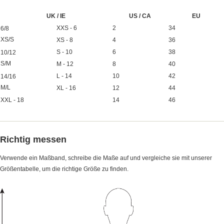
UK / IE
US / CA
EU
XXS - 6
2
34
6/8
XS/S
XS - 8
4
36
S - 10
6
38
10/12
S/M
M - 12
8
40
L - 14
10
42
14/16
M/L
XL - 16
12
44
XXL - 18
14
46
Richtig messen
Verwende ein Maßband, schreibe die Maße auf und vergleiche sie mit unserer
Größentabelle, um die richtige Größe zu finden.