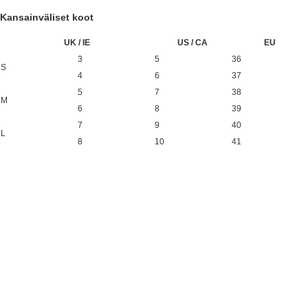
Kansainväliset koot
UK / IE
US / CA
EU
3
5
36
S
4
6
37
5
7
38
M
6
8
39
7
9
40
L
8
10
41