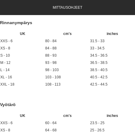
MITTAUSOHJEET
Rinnanympärys
UK
cm's
inches
XXS - 6
80 - 84
31.5 - 33
XS - 8
84 - 88
33 - 34.5
S - 10
88 - 93
34.5 - 36.5
M - 12
93 - 98
36.5 - 38.5
L - 14
98 - 103
38.5 - 40.5
XL - 16
103 - 108
40.5 - 42.5
XXL - 18
108 - 113
42.5 - 44.5
Vyötärö
UK
cm's
inches
XXS - 6
60 - 64
23.5 - 25
XS - 8
64 - 68
25 - 26.5