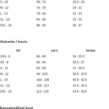
S - 10
68 - 74
26.5 - 29
M - 12
74 - 79
29 - 31
L - 14
79 - 84
31 - 33
XL - 16
84 - 89
33 - 35
XXL - 18
89 - 94
35 - 37
Alahartia / Istuin
UK
cm's
inches
XXS - 6
86 - 90
34 - 35.5
XS - 8
90 - 94
35.5 - 37
S - 10
94 - 98
37 - 38.5
M - 12
98 - 103
38.5 - 40.5
L - 14
103 - 108
40.5 - 42.5
XL - 16
108 - 113
42.5 - 44.5
XXL - 18
113 - 118
44.5 - 46.5
Kansainväliset koot