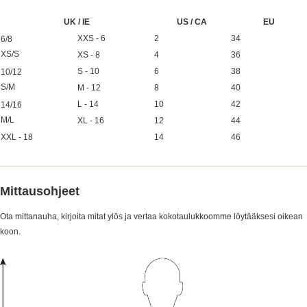
UK / IE
US / CA
EU
XXS - 6
2
34
6/8
XS/S
XS - 8
4
36
S - 10
6
38
10/12
S/M
M - 12
8
40
L - 14
10
42
14/16
M/L
XL - 16
12
44
XXL - 18
14
46
Mittausohjeet
Ota mittanauha, kirjoita mitat ylös ja vertaa kokotaulukkoomme löytääksesi oikean
koon.